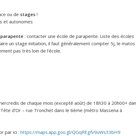
ace ou de
stages
!
rs et autonomes
 parapente
: contacter une école de parapente. Liste des écoles
aire un stage initiation, il faut généralement compter 5j, le matos
ement pas très loin de l’école.
 mercredis de chaque mois (excepté août) de 18h30 à 20h00+ da
 Tête d’Or – rue Tronchet dans le 6ème (métro Massena à
r par ici :
https://maps.app.goo.gl/QGqREgfv9uWs33bH9