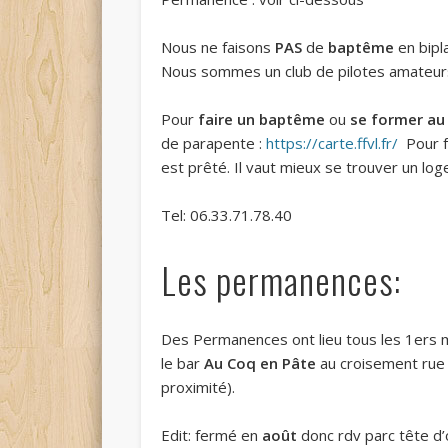
Nous ne faisons
PAS
de
baptême
en bipl
Nous sommes un club de pilotes amateu
Pour
faire un baptême
ou
se former au
de parapente :
https://carte.ffvl.fr/
Pour f
est prêté. Il vaut mieux se trouver un log
Tel: 06.33.71.78.40
Les permanences:
Des Permanences ont lieu tous les 1ers
le bar
Au Coq en Pâte
au croisement rue
proximité).
Edit: fermé en
août
donc rdv parc tête d’o