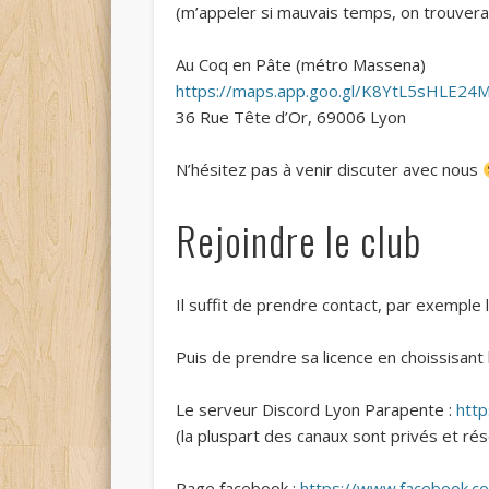
(m’appeler si mauvais temps, on trouvera
Au Coq en Pâte (métro Massena)
https://maps.app.goo.gl/K8YtL5sHLE24
36 Rue Tête d’Or, 69006 Lyon
N’hésitez pas à venir discuter avec nous
Rejoindre le club
Il suffit de prendre contact, par exemple
Puis de prendre sa licence en choissisant
Le serveur Discord Lyon Parapente :
htt
(la pluspart des canaux sont privés et r
Page facebook :
https://www.facebook.c