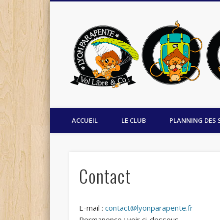
Facebook
ACCUEIL
LE CLUB
PLANNING DES 
Contact
E-mail :
contact@lyonparapente.fr
Permanence : voir ci-dessous