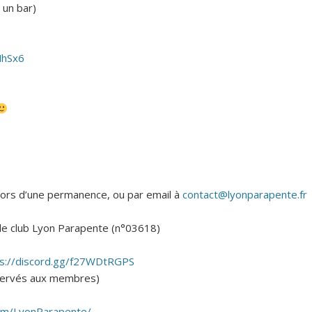
 un bar)
MhSx6
 lors d’une permanence, ou par email à
contact@lyonparapente.fr
 le club Lyon Parapente (n°03618)
ps://discord.gg/f27WDtRGPS
éservés aux membres)
om/LyonParapente/