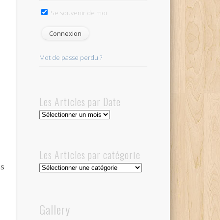
Se souvenir de moi
Mot de passe perdu ?
Les Articles par Date
Les
Articles
par
Date
Les Articles par catégorie
ns
Les
Articles
par
catégorie
Gallery