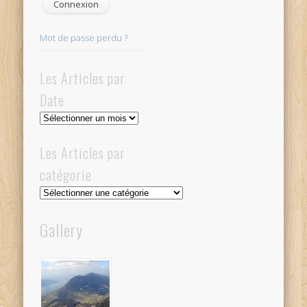
Mot de passe perdu ?
Les Articles par
Date
Les
Articles
par
Les Articles par
Date
catégorie
Les
Articles
par
Gallery
catégorie