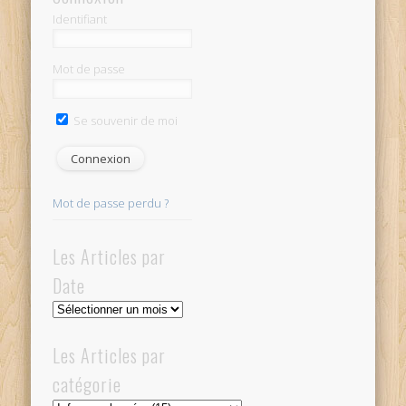
Identifiant
Mot de passe
Se souvenir de moi
Mot de passe perdu ?
Les Articles par
Date
Les
Articles
par
Les Articles par
Date
catégorie