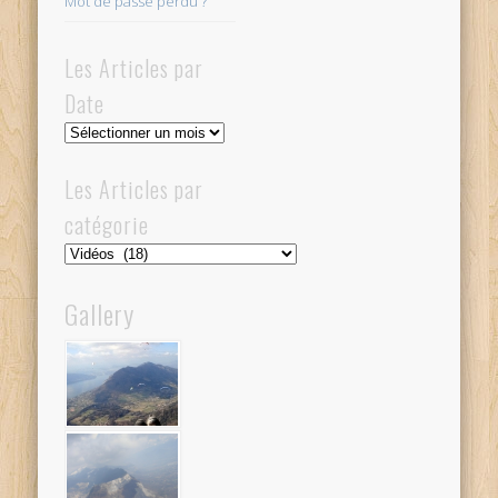
Mot de passe perdu ?
Les Articles par
Date
Les
Articles
par
Les Articles par
Date
catégorie
Les
Articles
par
Gallery
catégorie