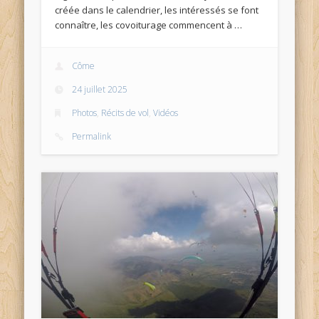
créée dans le calendrier, les intéressés se font
connaître, les covoiturage commencent à …
Côme
24 juillet 2025
Photos
,
Récits de vol
,
Vidéos
Permalink